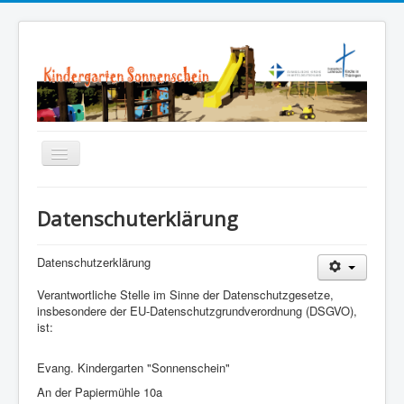
Navigation
an/aus
Startseite
Datenschuterklärung
Über Uns
Datenschutzerklärung
Leitbild | Konzeption
Verantwortliche Stelle im Sinne der Datenschutzgesetze,
Aktuelles
insbesondere der EU-Datenschutzgrundverordnung (DSGVO),
ist:
Sonnenschein-Chronik
Evang. Kindergarten "Sonnenschein"
An der Papiermühle 10a